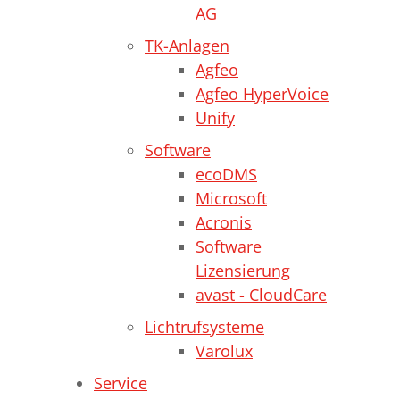
AG
TK-Anlagen
Agfeo
Agfeo HyperVoice
Unify
Software
ecoDMS
Microsoft
Acronis
Software
Lizensierung
avast - CloudCare
Lichtrufsysteme
Varolux
Service