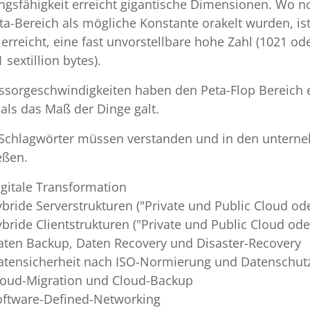
ungsfähigkeit erreicht gigantische Dimensionen. Wo n
ta-Bereich als mögliche Konstante orakelt wurden, ist
 erreicht, eine fast unvorstellbare hohe Zahl (1021 o
 sextillion bytes).
ssorgeschwindigkeiten haben den Peta-Flop Bereich er
 als das Maß der Dinge galt.
 Schlagwörter müssen verstanden und in den untern
ießen.
igitale Transformation
ybride Serverstrukturen ("Private und Public Cloud od
ybride Clientstrukturen ("Private und Public Cloud od
aten Backup, Daten Recovery und Disaster-Recovery
atensicherheit nach ISO-Normierung und Datenschu
loud-Migration und Cloud-Backup
oftware-Defined-Networking