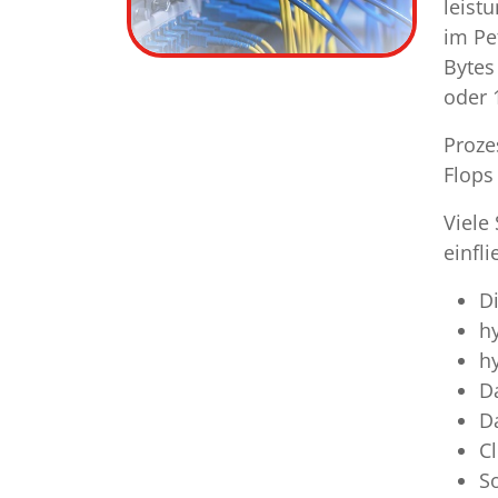
leist
im Pe
Bytes
oder 1
Proze
Flops
Viele
einfl
D
h
h
D
D
C
S