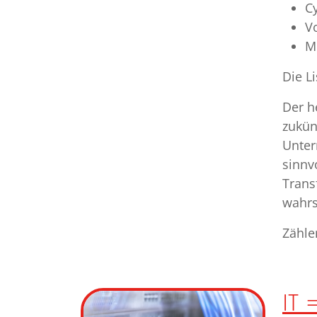
C
V
M
Die Li
Der h
zukün
Unter
sinnv
Trans
wahrs
Zähle
IT 