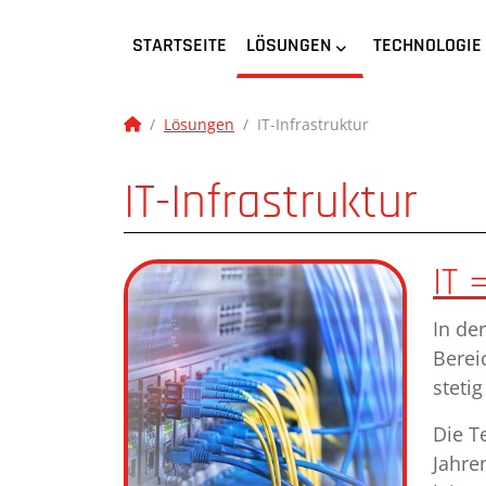
STARTSEITE
LÖSUNGEN
TECHNOLOGIE
Lösungen
IT-Infrastruktur
IT-Infrastruktur
IT 
In de
Berei
stetig
Die T
Jahre