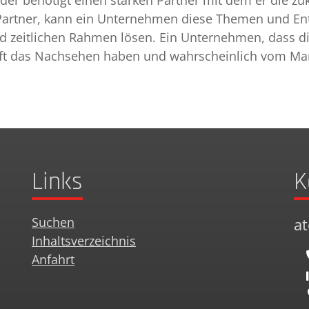
er benötigt einen starken Partner mit dem er die zu
ken Partner, kann ein Unternehmen diese Themen und
nd zeitlichen Rahmen lösen. Ein Unternehmen, dass di
unft das Nachsehen haben und wahrscheinlich vom Ma
Links
K
Suchen
a
Inhaltsverzeichnis
Anfahrt