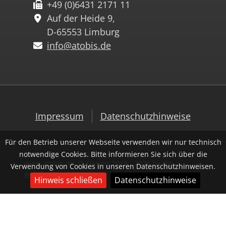
+49 (0)6431 2171 11
Auf der Heide 9,
D-65553 Limburg
info@atobis.de
Impressum
Datenschutzhinweise
Für den Betrieb unserer Webseite verwenden wir nur technisch
notwendige Cookies. Bitte informieren Sie sich über die
www.atobis.de, © Design 2019 - 2026 by
die-
Verwendung von Cookies in unseren Datenschutzhinweisen.
webdesigner.de
Hinweis schließen
Datenschutzhinweise