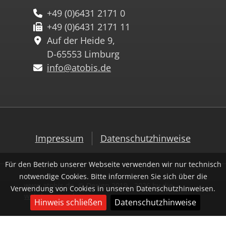
+49 (0)6431 2171 0
+49 (0)6431 2171 11
Auf der Heide 9,
D-65553 Limburg
info@atobis.de
Impressum
Datenschutzhinweise
Für den Betrieb unserer Webseite verwenden wir nur technisch
notwendige Cookies. Bitte informieren Sie sich über die
www.atobis.de, © Design 2019 - 2026 by
die-
Verwendung von Cookies in unseren Datenschutzhinweisen.
webdesigner.de
Hinweis schließen
Datenschutzhinweise