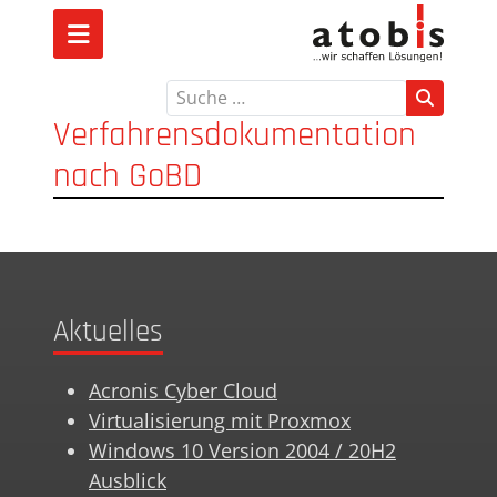
Suchen
Verfahrensdokumentation
nach GoBD
Aktuelles
Acronis Cyber Cloud
Virtualisierung mit Proxmox
Windows 10 Version 2004 / 20H2
Ausblick